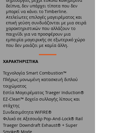
δημιουργίες μέχρι εύκολα καθημερινά
δείπνα, δεν υπάρχει τίποτα που δεν
μπορεί να κάνει το Timberline.
Ατελείωτες επιλογές μαγειρέματος και
επική γεύση συνδυάζονται με μια σειρά
χαρακτηριστικών που αλλάζουν το
παιχνίδι για να προσφέρουν μια
εμπειρία μαγειρικής σε εξωτερικό χώρο
που δεν μοιάζει με καμία άλλη.
ΧΑΡΑΚΤΗΡΙΣΤΙΚΑ
Τεχνολογία Smart Combustion™
Πλήρως μονωμένη κατασκευή διπλού
τοιχώματος
Εστία Μαγειρέματος Traeger Induction®
EZ-Clean™ δοχείο συλλογής λίπους και
στάχτης
Συνδεσιμότητα WiFIRE®
Φιλικό σε Αξεσουάρ Pop-And-Lock® Rail
Traeger Downdraft Exhaust® + Super
Smoke®
Mode