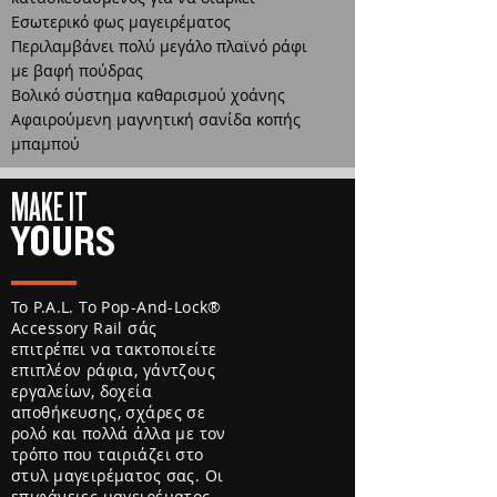
Εσωτερικό φως μαγειρέματος
Περιλαμβάνει πολύ μεγάλο πλαϊνό ράφι
με βαφή πούδρας
Βολικό σύστημα καθαρισμού χοάνης
Αφαιρούμενη μαγνητική σανίδα κοπής
μπαμπού
MAKE IT
YOURS
Το P.A.L. Το Pop-And-Lock®
Accessory Rail σάς
επιτρέπει να τακτοποιείτε
επιπλέον ράφια, γάντζους
εργαλείων, δοχεία
αποθήκευσης, σχάρες σε
ρολό και πολλά άλλα με τον
τρόπο που ταιριάζει στο
στυλ μαγειρέματος σας. Οι
επιφάνειες μαγειρέματος