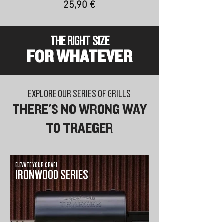
Τιμή
25,90 €
NEW
NEW
NEW
THE RIGHT SIZE
FOR WHATEVER
EXPLORE OUR SERIES OF GRILLS
THERE'S NO WRONG WAY
TO TRAEGER
ΠΕΛΛΕΤ FSC APPLE
ΠΕΛΛΕΤ FSC OAK
ΠΕΛΛΕΤ FSC
COMPETITION BLEND
(ΒΕΛΑΝΙΔΙΑ)
(ΜΗΛΙΑ)
ELEVATE YOUR CRAFT
IRONWOOD SERIES
Τιμή
Τιμή
Τιμή
25,90 €
25,90 €
25,90 €