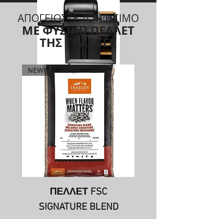
ΑΠΟΓΕΙΩΣΤΕ ΤΟ ΨΗΣΙΜΟ
ΜΕ ΦΥΣΙΚΟ ΠΕΛΛΕΤ
ΤΗΣ TRAEGER
NEW
TRAEGER TIMBERLINE INT PELLET GRILL
Τιμή
3.999,00€
ΑΓΟΡΑ
ΠΕΛΛΕΤ FSC
SIGNATURE BLEND