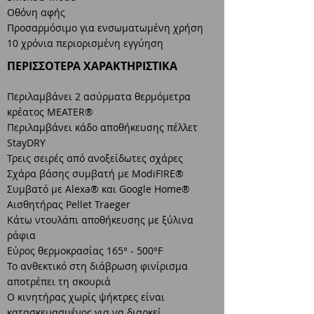
Οθόνη αφής
Προσαρμόσιμο για ενσωματωμένη χρήση
10 χρόνια περιορισμένη εγγύηση
ΠΕΡΙΣΣΟΤΕΡΑ ΧΑΡΑΚΤΗΡΙΣΤΙΚΑ
Περιλαμβάνει 2 ασύρματα θερμόμετρα
κρέατος MEATER®
Περιλαμβάνει κάδο αποθήκευσης πέλλετ
StayDRY
Τρεις σειρές από ανοξείδωτες σχάρες
Σχάρα βάσης συμβατή με ModiFIRE®
Συμβατό με Alexa® και Google Home®
Αισθητήρας Pellet Traeger
Κάτω ντουλάπι αποθήκευσης με ξύλινα
ράφια
Εύρος θερμοκρασίας 165° - 500°F
Το ανθεκτικό στη διάβρωση φινίρισμα
αποτρέπει τη σκουριά
Ο κινητήρας χωρίς ψήκτρες είναι
κατασκευασμένος για να διαρκεί