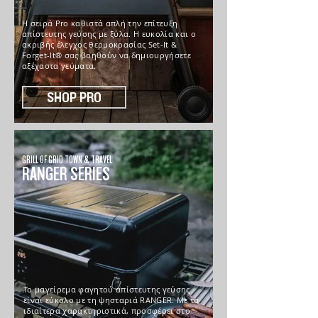
Η σειρά Pro καθιστά απλή την επίτευξη
απίστευτης γεύσης με ξύλα. Η ευκολία και ο
ακριβής έλεγχος θερμοκρασίας Set-It &
Forget-It® σας βοηθούν να δημιουργήσετε
αξέχαστα γεύματα.
SHOP PRO
GRILL OF GRID TOWN & TRAVEL
RANGER SERIES
Το μαγείρεμα φαγητού απίστευτης γεύσης
είναι εύκολο με τη ψησταριά RANGER. Με τα
ιδιαίτερα χαρακτηριστικά, προσφέρει στο