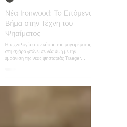
Traeger Grills Greece
Νέα Ironwood: Το Επόμενο
Βήμα στην Τέχνη του
Ψησίματος
Η τεχνολογία στον κόσμο του μαγειρέματος
στη σχάρα φτάνει σε νέα ύψη με την
εμφάνιση της νέας ψησταριάς Traeger
Ironwood XL.