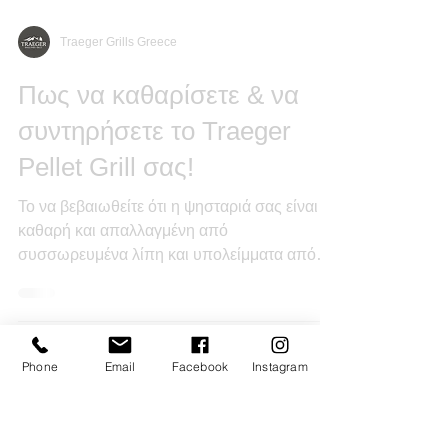
Traeger Grills Greece
Πως να καθαρίσετε & να
συντηρήσετε το Traeger
Pellet Grill σας!
Το να βεβαιωθείτε ότι η ψησταριά σας είναι
καθαρή και απαλλαγμένη από
συσσωρευμένα λίπη και υπολείμματα από
Phone
Email
Facebook
Instagram
προηγούμενα ψησίματα, είναι...