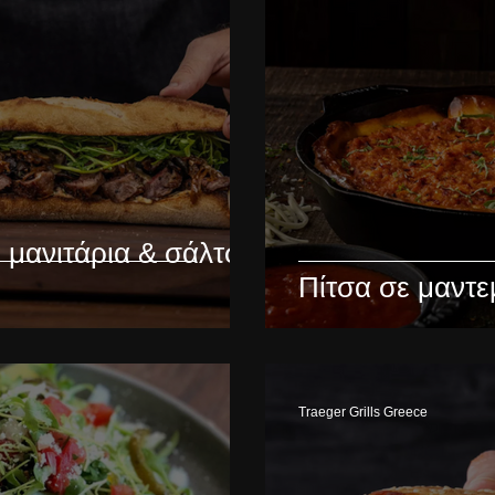
 μανιτάρια & σάλτσα
Πίτσα σε μαντε
Traeger Grills Greece