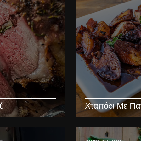
ύ
Χταπόδι Με Πα