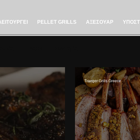
ΛΕΙΤΟΥΡΓΕΙ
PELLET GRILLS
ΑΞΕΣΟΥΑΡ
ΥΠΟΣΤ
ουλές
FAQ'S
Συνταγές
Traeger Grills Greece