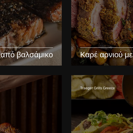
 από βαλσάμικο
Καρέ αρνιού με
Traeger Grills Greece