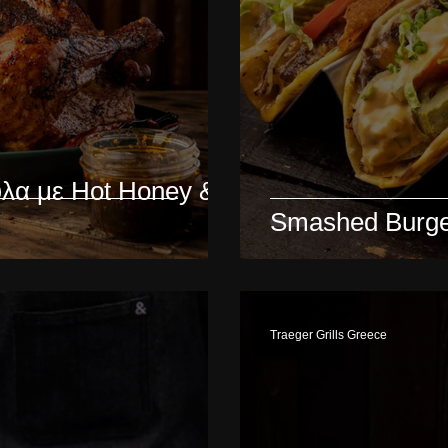
λα με Hot Honey &
Smashed Burge
Traeger Grills Greece