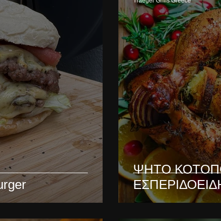
Traeger Grills Greece
ΨΗΤΟ ΚΟΤΟΠ
urger
ΕΣΠΕΡΙΔΟΕΙΔ